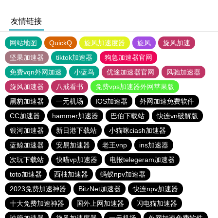
友情链接
网站地图
QuickQ
旋风加速度器
旋风
旋风加速
坚果加速器
tiktok加速器
狗急加速器官网
免费vqn外网加速
小蓝鸟
优途加速器官网
风驰加速器
旋风加速器
八戒看书
免费vps加速器外网苹果版
黑豹加速器
一元机场
IOS加速器
外网加速免费软件
CC加速器
hammer加速器
巴伯下载站
快连vn破解版
银河加速器
新日港下载站
小猫咪ciash加速器
蓝鲸加速器
安易加速器
老王vnp
ins加速器
次玩下载站
快喵vp加速器
电报telegeram加速器
toto加速器
西柚加速器
蚂蚁npv加速器
2023免费加速神器
BitzNet加速器
快连npv加速器
十大免费加速神器
国外上网加速器
闪电猫加速器