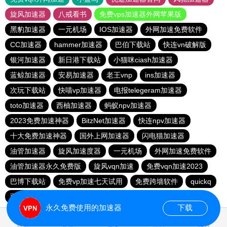
旋风加速器
八戒看书
免费vps加速器外网苹果版
黑豹加速器
一元机场
IOS加速器
外网加速免费软件
CC加速器
hammer加速器
巴伯下载站
快连vn破解版
银河加速器
新日港下载站
小猫咪ciash加速器
蓝鲸加速器
安易加速器
老王vnp
ins加速器
次玩下载站
快喵vp加速器
电报telegeram加速器
toto加速器
西柚加速器
蚂蚁npv加速器
2023免费加速神器
BitzNet加速器
快连npv加速器
十大免费加速神器
国外上网加速器
闪电猫加速器
油管加速器
旋风加速度器
一元机场
外网加速免费软件
油管加速器永久免费版
旋风vqn加速
免费vqn加速2023
巴博下载站
免费vp加速七天试用
免费跨墙软件
quickq
西柚加速器
胜春下载站
永久免费使用的加速器
下载
0.640915s
首页
安卓
苹果
排行
推荐