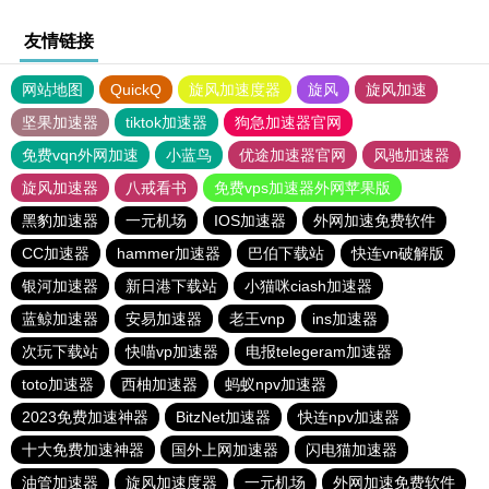
友情链接
网站地图
QuickQ
旋风加速度器
旋风
旋风加速
坚果加速器
tiktok加速器
狗急加速器官网
免费vqn外网加速
小蓝鸟
优途加速器官网
风驰加速器
旋风加速器
八戒看书
免费vps加速器外网苹果版
黑豹加速器
一元机场
IOS加速器
外网加速免费软件
CC加速器
hammer加速器
巴伯下载站
快连vn破解版
银河加速器
新日港下载站
小猫咪ciash加速器
蓝鲸加速器
安易加速器
老王vnp
ins加速器
次玩下载站
快喵vp加速器
电报telegeram加速器
toto加速器
西柚加速器
蚂蚁npv加速器
2023免费加速神器
BitzNet加速器
快连npv加速器
十大免费加速神器
国外上网加速器
闪电猫加速器
油管加速器
旋风加速度器
一元机场
外网加速免费软件