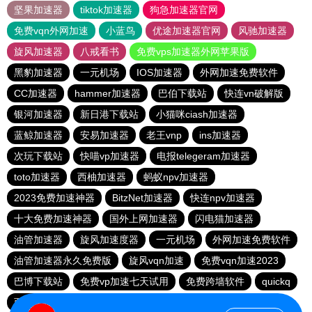
坚果加速器
tiktok加速器
狗急加速器官网
免费vqn外网加速
小蓝鸟
优途加速器官网
风驰加速器
旋风加速器
八戒看书
免费vps加速器外网苹果版
黑豹加速器
一元机场
IOS加速器
外网加速免费软件
CC加速器
hammer加速器
巴伯下载站
快连vn破解版
银河加速器
新日港下载站
小猫咪ciash加速器
蓝鲸加速器
安易加速器
老王vnp
ins加速器
次玩下载站
快喵vp加速器
电报telegeram加速器
toto加速器
西柚加速器
蚂蚁npv加速器
2023免费加速神器
BitzNet加速器
快连npv加速器
十大免费加速神器
国外上网加速器
闪电猫加速器
油管加速器
旋风加速度器
一元机场
外网加速免费软件
油管加速器永久免费版
旋风vqn加速
免费vqn加速2023
巴博下载站
免费vp加速七天试用
免费跨墙软件
quickq
西柚加速器
胜春下载站