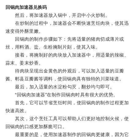
回锅肉加速器兑换码
然后，将加速器放入锅中，开启中小火炒制。
在炒制的过程中，加速器会不断快速烹饪肉块，使其迅
速变得外酥里嫩。
回锅肉的制作步骤如下：先将适量的猪肉切成薄片或
丝，用料酒、盐、生粉腌制片刻，使其入味。
接着，将腌制好的肉块放入加速器中，用适量的辣椒、
蒜末、姜末炒香。
待肉块呈现出金黄色的外观后，可以加入适量的豆瓣
酱、郫县豆瓣酱等调料，使回锅肉具有独特的川菜味道。
最后，加入适量的水淀粉勾芡，翻炒均匀即可。
“回锅肉加速器”在制作回锅肉时具有很大的优势。
首先，它可以节省烹饪时间，使回锅肉的制作过程更加
快速高效。
其次，这个烹饪工具可以帮助人们更好地控制火候，使
回锅肉的口感更加酥脆可口。
最重要的是，使用加速器制作的回锅肉更健康，因为它