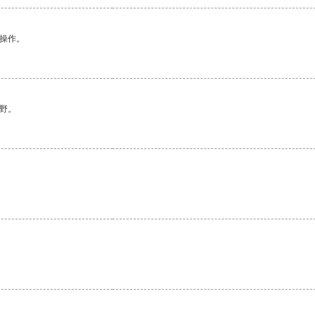
悉操作。
野。