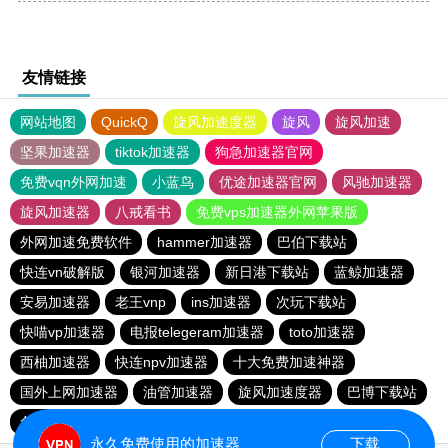
友情链接
网站地图
QuickQ
旋风加速度器
旋风
旋风加速
坚果加速器
tiktok加速器
狗急加速器官网
免费vqn外网加速
小蓝鸟
优途加速器官网
风驰加速器
旋风加速器
八戒看书
免费vps加速器外网苹果版
外网加速免费软件
hammer加速器
巴伯下载站
快连vn破解版
银河加速器
新日港下载站
蓝鲸加速器
安易加速器
老王vnp
ins加速器
次玩下载站
快喵vp加速器
电报telegeram加速器
toto加速器
西柚加速器
快连npv加速器
十大免费加速神器
国外上网加速器
油管加速器
旋风加速度器
巴博下载站
免费跨墙软件
quickq
胜春下载站
永久免费使用的加速器
下载