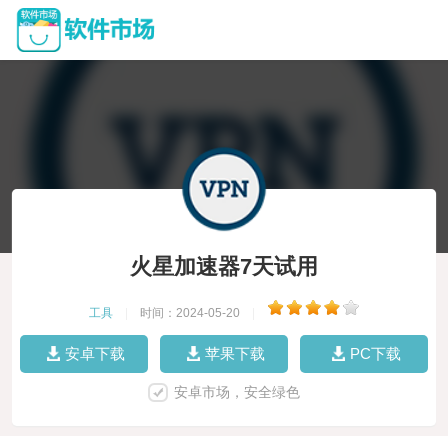
火星加速器7天试用
工具
|
时间：2024-05-20
|
安卓下载
苹果下载
PC下载
安卓市场，安全绿色