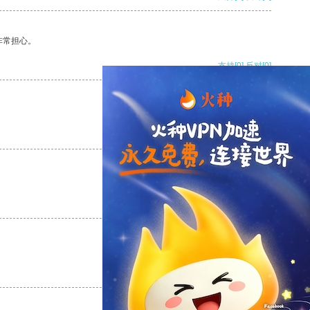
非常担心。
支持
[0]
反对
[0]
支持
[0]
反对
[0]
支持
[0]
反对
[0]
支持
[0]
反对
[0]