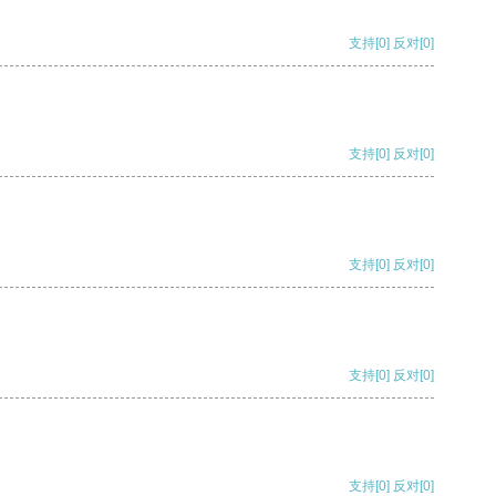
支持
[0]
反对
[0]
支持
[0]
反对
[0]
支持
[0]
反对
[0]
支持
[0]
反对
[0]
支持
[0]
反对
[0]