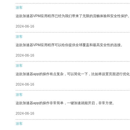
游客
这款加速器VPM应用程序已经为我们带来了无限的流畅体验和安全性保护
2024-06-16
游客
这款加速器VPM应用程序可以给你提供全球覆盖和最高安全性的连接。
2024-06-16
游客
这款加速器app的操作有点复杂，可以简化一下，比如将设置页面进行优化
2024-06-16
游客
这款加速器app的操作非常简单，一键加速就能开启，非常方便。
2024-06-16
游客