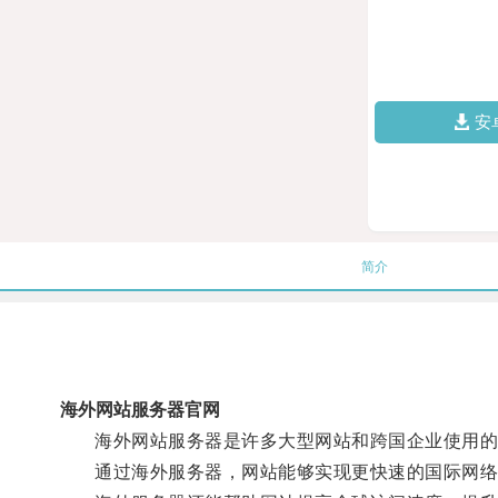
安
简介
海外网站服务器官网
海外网站服务器是许多大型网站和跨国企业使用的
通过海外服务器，网站能够实现更快速的国际网络