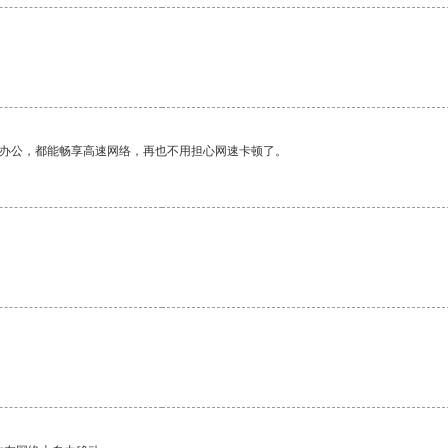
作办公，都能畅享高速网络，再也不用担心网速卡顿了。