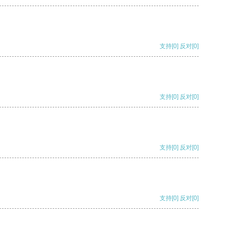
支持
[0]
反对
[0]
支持
[0]
反对
[0]
支持
[0]
反对
[0]
支持
[0]
反对
[0]