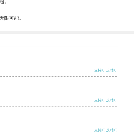
题。
无限可能。
支持
[0]
反对
[0]
支持
[0]
反对
[0]
支持
[0]
反对
[0]