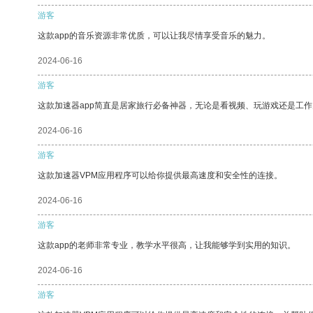
游客
这款app的音乐资源非常优质，可以让我尽情享受音乐的魅力。
2024-06-16
游客
这款加速器app简直是居家旅行必备神器，无论是看视频、玩游戏还是工
2024-06-16
游客
这款加速器VPM应用程序可以给你提供最高速度和安全性的连接。
2024-06-16
游客
这款app的老师非常专业，教学水平很高，让我能够学到实用的知识。
2024-06-16
游客