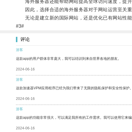
海外服务器还能帮助网站提高全球访问速度，提升搜
因此，选择合适的海外服务器对于网站运营至关重
无论是建立新的国际网站，还是优化已有网站性能，
#3#
评论
游客
这款app的用户群体非常庞大，我可以结识到来自世界各地的朋友。
2024-06-16
游客
这款加速器VPM应用程序已经为我们带来了无限的隐私保护和安全性保护
2024-06-16
游客
这款app的功能非常强大，可以满足我所有的工作需求。我可以使用它来
2024-06-16