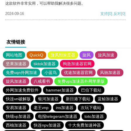
这款软件非常实用，可以帮助我解决很多问题。
2024-09-16
支持
[0]
反对
[0]
友情链接
网站地图
QuickQ
旋风加速度器
旋风
旋风加速
坚果加速器
tiktok加速器
狗急加速器官网
免费vqn外网加速
小蓝鸟
优途加速器官网
风驰加速器
旋风加速器
八戒看书
免费vps加速器外网苹果版
外网加速免费软件
hammer加速器
巴伯下载站
快连vn破解版
银河加速器
新日港下载站
蓝鲸加速器
安易加速器
老王vnp
ins加速器
次玩下载站
快喵vp加速器
电报telegeram加速器
toto加速器
西柚加速器
快连npv加速器
十大免费加速神器