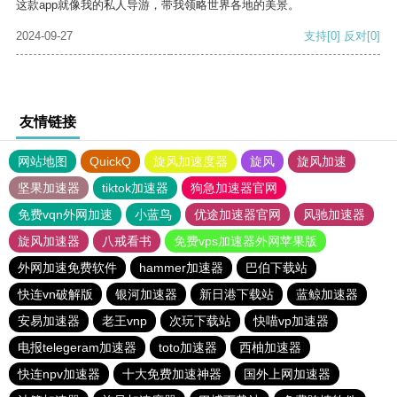
这款app就像我的私人导游，带我领略世界各地的美景。
2024-09-27
支持
[0]
反对
[0]
友情链接
网站地图
QuickQ
旋风加速度器
旋风
旋风加速
坚果加速器
tiktok加速器
狗急加速器官网
免费vqn外网加速
小蓝鸟
优途加速器官网
风驰加速器
旋风加速器
八戒看书
免费vps加速器外网苹果版
外网加速免费软件
hammer加速器
巴伯下载站
快连vn破解版
银河加速器
新日港下载站
蓝鲸加速器
安易加速器
老王vnp
次玩下载站
快喵vp加速器
电报telegeram加速器
toto加速器
西柚加速器
快连npv加速器
十大免费加速神器
国外上网加速器