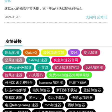
游客
这款app的物流非常快捷，我下单后很快就能收到商品。
2024-11-13
支持
[0]
反对
[0]
友情链接
网站地图
QuickQ
旋风加速度器
旋风
旋风加速
坚果加速器
tiktok加速器
狗急加速器官网
免费vqn外网加速
小蓝鸟
优途加速器官网
风驰加速器
旋风加速器
八戒看书
免费vps加速器外网苹果版
外网加速免费软件
hammer加速器
巴伯下载站
快连vn破解版
银河加速器
新日港下载站
蓝鲸加速器
安易加速器
老王vnp
次玩下载站
快喵vp加速器
电报telegeram加速器
toto加速器
西柚加速器