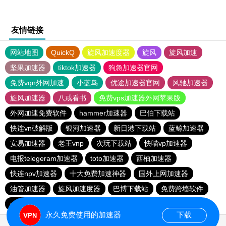
友情链接
网站地图
QuickQ
旋风加速度器
旋风
旋风加速
坚果加速器
tiktok加速器
狗急加速器官网
免费vqn外网加速
小蓝鸟
优途加速器官网
风驰加速器
旋风加速器
八戒看书
免费vps加速器外网苹果版
外网加速免费软件
hammer加速器
巴伯下载站
快连vn破解版
银河加速器
新日港下载站
蓝鲸加速器
安易加速器
老王vnp
次玩下载站
快喵vp加速器
电报telegeram加速器
toto加速器
西柚加速器
快连npv加速器
十大免费加速神器
国外上网加速器
油管加速器
旋风加速度器
巴博下载站
免费跨墙软件
quickq
胜春下载站
永久免费使用的加速器
下载