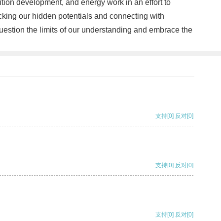
ition development, and energy work in an effort to
cking our hidden potentials and connecting with
question the limits of our understanding and embrace the
支持
[0]
反对
[0]
支持
[0]
反对
[0]
支持
[0]
反对
[0]