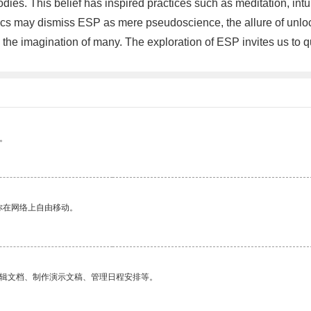
ies. This belief has inspired practices such as meditation, intu
tics may dismiss ESP as mere pseudoscience, the allure of unlo
 the imagination of many. The exploration of ESP invites us to 
。
你在网络上自由移动。
编辑文档、制作演示文稿、管理日程安排等。