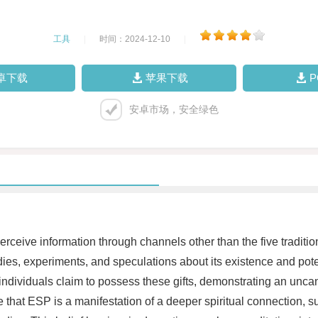
工具
|
时间：2024-12-10
|
卓下载
苹果下载
安卓市场，安全绿色
o perceive information through channels other than the five trad
ies, experiments, and speculations about its existence and poten
individuals claim to possess these gifts, demonstrating an unc
that ESP is a manifestation of a deeper spiritual connection, s