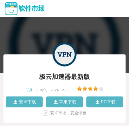
极云加速器最新版
工具
|
时间：2024-12-11
|
安卓下载
苹果下载
PC下载
安卓市场，安全绿色