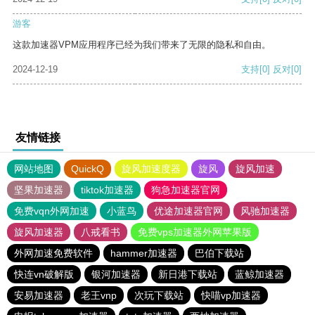
游客
这款加速器VPM应用程序已经为我们带来了无限的隐私和自由。
2024-12-19
支持
[0]
反对
[0]
友情链接
网站地图
QuickQ
旋风加速度器
旋风
旋风加速
坚果加速器
tiktok加速器
狗急加速器官网
免费vqn外网加速
小蓝鸟
优途加速器官网
风驰加速器
旋风加速器
八戒看书
免费vps加速器外网苹果版
外网加速免费软件
hammer加速器
巴伯下载站
快连vn破解版
银河加速器
新日港下载站
蓝鲸加速器
安易加速器
老王vnp
次玩下载站
快喵vp加速器