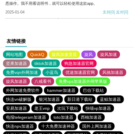
悉操作。我不用看说明书，就可以轻松使用这款app。
2025-01-04
支持
[0]
反对
[0]
友情链接
网站地图
QuickQ
旋风加速度器
旋风
旋风加速
坚果加速器
tiktok加速器
狗急加速器官网
免费vqn外网加速
小蓝鸟
优途加速器官网
风驰加速器
旋风加速器
八戒看书
免费vps加速器外网苹果版
外网加速免费软件
hammer加速器
巴伯下载站
快连vn破解版
银河加速器
新日港下载站
蓝鲸加速器
安易加速器
老王vnp
次玩下载站
快喵vp加速器
电报telegeram加速器
toto加速器
西柚加速器
快连npv加速器
十大免费加速神器
国外上网加速器