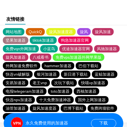
友情链接
网站地图
QuickQ
旋风加速度器
旋风
旋风加速
坚果加速器
tiktok加速器
狗急加速器官网
免费vqn外网加速
小蓝鸟
优途加速器官网
风驰加速器
旋风加速器
八戒看书
免费vps加速器外网苹果版
外网加速免费软件
hammer加速器
巴伯下载站
快连vn破解版
银河加速器
新日港下载站
蓝鲸加速器
安易加速器
老王vnp
次玩下载站
快喵vp加速器
电报telegeram加速器
toto加速器
西柚加速器
快连npv加速器
十大免费加速神器
国外上网加速器
油管加速器
旋风加速度器
巴博下载站
免费跨墙软件
quickq
胜春下载站
永久免费使用的加速器
下载