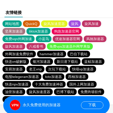
友情链接
网站地图
QuickQ
旋风加速度器
旋风
旋风加速
坚果加速器
tiktok加速器
狗急加速器官网
免费vqn外网加速
小蓝鸟
优途加速器官网
风驰加速器
旋风加速器
八戒看书
免费vps加速器外网苹果版
外网加速免费软件
hammer加速器
巴伯下载站
快连vn破解版
银河加速器
新日港下载站
蓝鲸加速器
安易加速器
老王vnp
次玩下载站
快喵vp加速器
电报telegeram加速器
toto加速器
西柚加速器
快连npv加速器
十大免费加速神器
国外上网加速器
油管加速器
旋风加速度器
巴博下载站
免费跨墙软件
quickq
胜春下载站
永久免费使用的加速器
下载