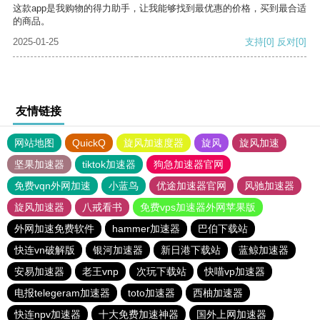
这款app是我购物的得力助手，让我能够找到最优惠的价格，买到最合适
的商品。
2025-01-25
支持
[0]
反对
[0]
友情链接
网站地图
QuickQ
旋风加速度器
旋风
旋风加速
坚果加速器
tiktok加速器
狗急加速器官网
免费vqn外网加速
小蓝鸟
优途加速器官网
风驰加速器
旋风加速器
八戒看书
免费vps加速器外网苹果版
外网加速免费软件
hammer加速器
巴伯下载站
快连vn破解版
银河加速器
新日港下载站
蓝鲸加速器
安易加速器
老王vnp
次玩下载站
快喵vp加速器
电报telegeram加速器
toto加速器
西柚加速器
快连npv加速器
十大免费加速神器
国外上网加速器