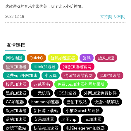
这款游戏的音乐非常优美，听了让人心旷神怡。
2023-12-16
支持
[0]
反对
[0]
友情链接
网站地图
QuickQ
旋风加速度器
旋风
旋风加速
坚果加速器
tiktok加速器
狗急加速器官网
免费vqn外网加速
小蓝鸟
优途加速器官网
风驰加速器
旋风加速器
八戒看书
免费vps加速器外网苹果版
黑豹加速器
一元机场
IOS加速器
外网加速免费软件
CC加速器
hammer加速器
巴伯下载站
快连vn破解版
银河加速器
新日港下载站
小猫咪ciash加速器
蓝鲸加速器
安易加速器
老王vnp
ins加速器
次玩下载站
快喵vp加速器
电报telegeram加速器