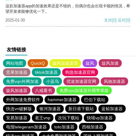
这款加速器app的加速效果还是不错的，但偶尔也会出现卡顿的情况，希
望开发者能够优化一下。
2025-01-30
支持
[0]
反对
[0]
友情链接
网站地图
QuickQ
旋风加速度器
旋风
旋风加速
坚果加速器
tiktok加速器
狗急加速器官网
免费vqn外网加速
小蓝鸟
优途加速器官网
风驰加速器
旋风加速器
八戒看书
免费vps加速器外网苹果版
外网加速免费软件
hammer加速器
巴伯下载站
快连vn破解版
银河加速器
新日港下载站
蓝鲸加速器
安易加速器
老王vnp
次玩下载站
快喵vp加速器
电报telegeram加速器
toto加速器
西柚加速器