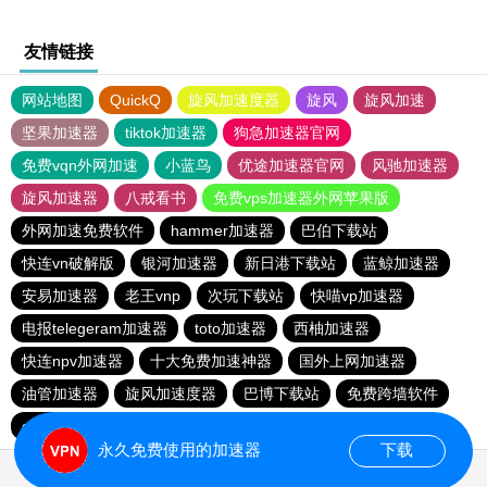
友情链接
网站地图
QuickQ
旋风加速度器
旋风
旋风加速
坚果加速器
tiktok加速器
狗急加速器官网
免费vqn外网加速
小蓝鸟
优途加速器官网
风驰加速器
旋风加速器
八戒看书
免费vps加速器外网苹果版
外网加速免费软件
hammer加速器
巴伯下载站
快连vn破解版
银河加速器
新日港下载站
蓝鲸加速器
安易加速器
老王vnp
次玩下载站
快喵vp加速器
电报telegeram加速器
toto加速器
西柚加速器
快连npv加速器
十大免费加速神器
国外上网加速器
油管加速器
旋风加速度器
巴博下载站
免费跨墙软件
quickq
胜春下载站
永久免费使用的加速器
下载