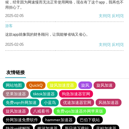
候，经常因为网速慢而无法正常使用网络，现在有了这个app，我再也不
用担心了。
2025-02-05
支持
[0]
反对
[0]
游客
这款app就像我的财务顾问，让我能够省钱又省心。
2025-02-05
支持
[0]
反对
[0]
友情链接
网站地图
QuickQ
旋风加速度器
旋风
旋风加速
坚果加速器
tiktok加速器
狗急加速器官网
免费vqn外网加速
小蓝鸟
优途加速器官网
风驰加速器
旋风加速器
八戒看书
免费vps加速器外网苹果版
外网加速免费软件
hammer加速器
巴伯下载站
快连vn破解版
银河加速器
新日港下载站
蓝鲸加速器