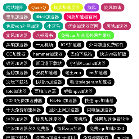
网站地图
QuickQ
旋风加速度器
旋风
旋风加速
坚果加速器
tiktok加速器
狗急加速器官网
免费vqn外网加速
小蓝鸟
优途加速器官网
风驰加速器
旋风加速器
八戒看书
免费vps加速器外网苹果版
黑豹加速器
一元机场
IOS加速器
外网加速免费软件
CC加速器
hammer加速器
巴伯下载站
快连vn破解版
银河加速器
新日港下载站
小猫咪ciash加速器
蓝鲸加速器
安易加速器
老王vnp
ins加速器
次玩下载站
快喵vp加速器
电报telegeram加速器
toto加速器
西柚加速器
蚂蚁npv加速器
2023免费加速神器
BitzNet加速器
快连npv加速器
十大免费加速神器
国外上网加速器
闪电猫加速器
油管加速器
旋风加速度器
一元机场
外网加速免费软件
油管加速器永久免费版
旋风vqn加速
免费vqn加速2023
巴博下载站
免费vp加速七天试用
免费跨墙软件
quickq