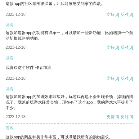
这款app的社区氛围很温馨，让我能够感受到家的温暖。
2023-12-18
支持
[0]
反对
[0]
游客
这款加速器app的功能有点单一，可以增加一些新功能，比如增加一个自
动切换线路的功能。
2023-12-18
支持
[0]
反对
[0]
游客
我喜欢这个软件 作者加油
2023-12-18
支持
[0]
反对
[0]
游客
这款加速器app的加速效果非常好，玩游戏再也不会出现卡顿、掉线的情
况了。我以前玩游戏经常会输，现在有了这个app，我的游戏水平提升了
不少。
2023-12-18
支持
[0]
反对
[0]
游客
这款app的商品种类非常丰富，可以满足我所有的购物需求。