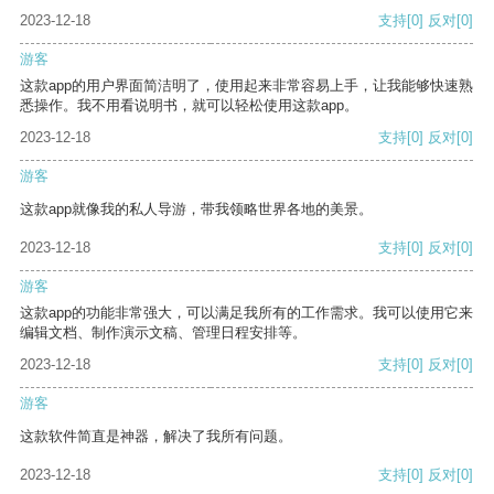
2023-12-18
支持
[0]
反对
[0]
游客
这款app的用户界面简洁明了，使用起来非常容易上手，让我能够快速熟
悉操作。我不用看说明书，就可以轻松使用这款app。
2023-12-18
支持
[0]
反对
[0]
游客
这款app就像我的私人导游，带我领略世界各地的美景。
2023-12-18
支持
[0]
反对
[0]
游客
这款app的功能非常强大，可以满足我所有的工作需求。我可以使用它来
编辑文档、制作演示文稿、管理日程安排等。
2023-12-18
支持
[0]
反对
[0]
游客
这款软件简直是神器，解决了我所有问题。
2023-12-18
支持
[0]
反对
[0]