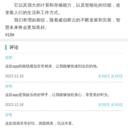
它以其强大的计算和存储能力，以及智能化的功能，改
变着人们的生活和工作方式。
我们有理由相信，随着威伯斯云的不断发展和完善，智
慧未来将会更加美好。
#18#
评论
游客
这款app的路线规划非常精准，让我能够快速到达目的地。
2023-12-18
支持
[0]
反对
[0]
游客
这款app是我娱乐的好帮手，让我能够放松身心，享受美好时光。
2023-12-18
支持
[0]
反对
[0]
游客
这款游戏非常好玩，画面精美，玩法丰富。