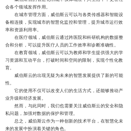
会各个领域发挥作用。
在城市管理方面，威伯斯云可以与各类传感器和智能设
备相连接，实现城市的智慧化监控和管理，提升城市运行效
率和资源利用率。
在医疗领域，威伯斯云通过跨医院和科研机构的数据整
合和分析，可以提升医疗人员的工作效率和诊断准确性。
在教育领域，威伯斯云可以为教师和学生提供强大的学
习资源和互动平台，打破时间和空间的限制，实现个性化教
育。
威伯斯云的出现无疑为未来的智慧发展提供了新的可能
性。
它的使用不仅可以改变人们的生活方式，还能够推动产
业升级和经济发展。
然而，与此同时，我们也需要关注威伯斯云的安全和隐
私问题，加强对数据的保护和管理。
总之，威伯斯云作为一种创新的技术平台，在智慧化未
来的发展中扮演着关键的角色。