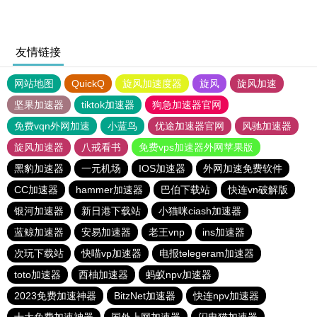
友情链接
网站地图
QuickQ
旋风加速度器
旋风
旋风加速
坚果加速器
tiktok加速器
狗急加速器官网
免费vqn外网加速
小蓝鸟
优途加速器官网
风驰加速器
旋风加速器
八戒看书
免费vps加速器外网苹果版
黑豹加速器
一元机场
IOS加速器
外网加速免费软件
CC加速器
hammer加速器
巴伯下载站
快连vn破解版
银河加速器
新日港下载站
小猫咪ciash加速器
蓝鲸加速器
安易加速器
老王vnp
ins加速器
次玩下载站
快喵vp加速器
电报telegeram加速器
toto加速器
西柚加速器
蚂蚁npv加速器
2023免费加速神器
BitzNet加速器
快连npv加速器