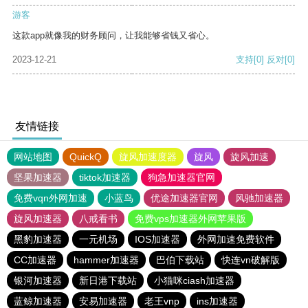
游客
这款app就像我的财务顾问，让我能够省钱又省心。
2023-12-21
支持
[0]
反对
[0]
友情链接
网站地图
QuickQ
旋风加速度器
旋风
旋风加速
坚果加速器
tiktok加速器
狗急加速器官网
免费vqn外网加速
小蓝鸟
优途加速器官网
风驰加速器
旋风加速器
八戒看书
免费vps加速器外网苹果版
黑豹加速器
一元机场
IOS加速器
外网加速免费软件
CC加速器
hammer加速器
巴伯下载站
快连vn破解版
银河加速器
新日港下载站
小猫咪ciash加速器
蓝鲸加速器
安易加速器
老王vnp
ins加速器