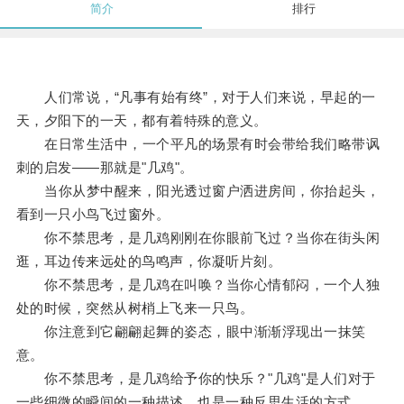
简介
排行
人们常说，“凡事有始有终”，对于人们来说，早起的一
天，夕阳下的一天，都有着特殊的意义。
在日常生活中，一个平凡的场景有时会带给我们略带讽
刺的启发——那就是"几鸡"。
当你从梦中醒来，阳光透过窗户洒进房间，你抬起头，
看到一只小鸟飞过窗外。
你不禁思考，是几鸡刚刚在你眼前飞过？当你在街头闲
逛，耳边传来远处的鸟鸣声，你凝听片刻。
你不禁思考，是几鸡在叫唤？当你心情郁闷，一个人独
处的时候，突然从树梢上飞来一只鸟。
你注意到它翩翩起舞的姿态，眼中渐渐浮现出一抹笑
意。
你不禁思考，是几鸡给予你的快乐？"几鸡"是人们对于
一些细微的瞬间的一种描述，也是一种反思生活的方式。