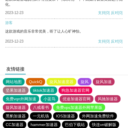
化。
2023-12-23
支持
[0]
反对
[0]
游客
这款游戏的音乐非常优美，听了让人心旷神怡。
2023-12-23
支持
[0]
反对
[0]
友情链接
网站地图
QuickQ
旋风加速度器
旋风
旋风加速
坚果加速器
tiktok加速器
狗急加速器官网
免费vqn外网加速
小蓝鸟
优途加速器官网
风驰加速器
旋风加速器
八戒看书
免费vps加速器外网苹果版
黑豹加速器
一元机场
IOS加速器
外网加速免费软件
CC加速器
hammer加速器
巴伯下载站
快连vn破解版