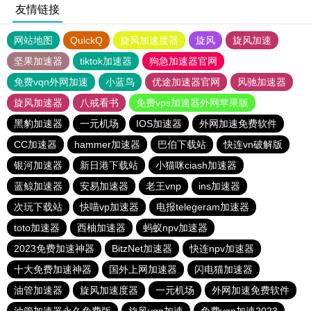
友情链接
网站地图
QuickQ
旋风加速度器
旋风
旋风加速
坚果加速器
tiktok加速器
狗急加速器官网
免费vqn外网加速
小蓝鸟
优途加速器官网
风驰加速器
旋风加速器
八戒看书
免费vps加速器外网苹果版
黑豹加速器
一元机场
IOS加速器
外网加速免费软件
CC加速器
hammer加速器
巴伯下载站
快连vn破解版
银河加速器
新日港下载站
小猫咪ciash加速器
蓝鲸加速器
安易加速器
老王vnp
ins加速器
次玩下载站
快喵vp加速器
电报telegeram加速器
toto加速器
西柚加速器
蚂蚁npv加速器
2023免费加速神器
BitzNet加速器
快连npv加速器
十大免费加速神器
国外上网加速器
闪电猫加速器
油管加速器
旋风加速度器
一元机场
外网加速免费软件