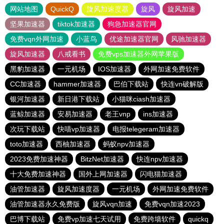
网站地图
QuickQ
旋风加速度器
旋风
旋风加速
坚果加速器
tiktok加速器
狗急加速器官网
免费vqn外网加速
小蓝鸟
优途加速器官网
风驰加速器
旋风加速器
八戒看书
免费vps加速器外网苹果版
黑豹加速器
一元机场
IOS加速器
外网加速免费软件
CC加速器
hammer加速器
巴伯下载站
快连vn破解版
银河加速器
新日港下载站
小猫咪ciash加速器
蓝鲸加速器
安易加速器
老王vnp
ins加速器
次玩下载站
快喵vp加速器
电报telegeram加速器
toto加速器
西柚加速器
蚂蚁npv加速器
2023免费加速神器
BitzNet加速器
快连npv加速器
十大免费加速神器
国外上网加速器
闪电猫加速器
油管加速器
旋风加速度器
一元机场
外网加速免费软件
油管加速器永久免费版
旋风vqn加速
免费vqn加速2023
巴博下载站
免费vp加速七天试用
免费跨墙软件
quickq