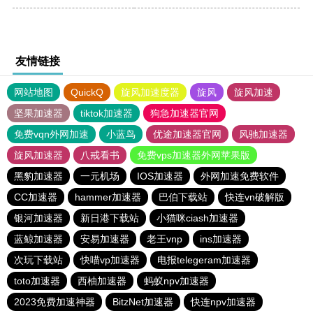
友情链接
网站地图
QuickQ
旋风加速度器
旋风
旋风加速
坚果加速器
tiktok加速器
狗急加速器官网
免费vqn外网加速
小蓝鸟
优途加速器官网
风驰加速器
旋风加速器
八戒看书
免费vps加速器外网苹果版
黑豹加速器
一元机场
IOS加速器
外网加速免费软件
CC加速器
hammer加速器
巴伯下载站
快连vn破解版
银河加速器
新日港下载站
小猫咪ciash加速器
蓝鲸加速器
安易加速器
老王vnp
ins加速器
次玩下载站
快喵vp加速器
电报telegeram加速器
toto加速器
西柚加速器
蚂蚁npv加速器
2023免费加速神器
BitzNet加速器
快连npv加速器