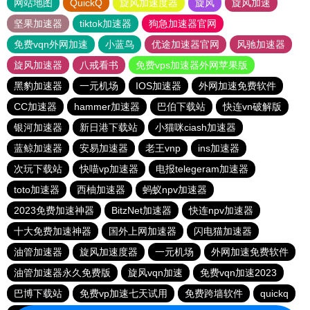
网站地图
QuickQ
旋风加速度器
旋风
旋风加速
坚果加速器
tiktok加速器
狗急加速器官网
免费vqn外网加速
小蓝鸟
优途加速器官网
风驰加速器
旋风加速器
八戒看书
免费vps加速器外网苹果版
黑豹加速器
一元机场
IOS加速器
外网加速免费软件
CC加速器
hammer加速器
巴伯下载站
快连vn破解版
银河加速器
新日港下载站
小猫咪ciash加速器
蓝鲸加速器
安易加速器
老王vnp
ins加速器
次玩下载站
快喵vp加速器
电报telegeram加速器
toto加速器
西柚加速器
蚂蚁npv加速器
2023免费加速神器
BitzNet加速器
快连npv加速器
十大免费加速神器
国外上网加速器
闪电猫加速器
油管加速器
旋风加速度器
一元机场
外网加速免费软件
油管加速器永久免费版
旋风vqn加速
免费vqn加速2023
巴博下载站
免费vp加速七天试用
免费跨墙软件
quickq