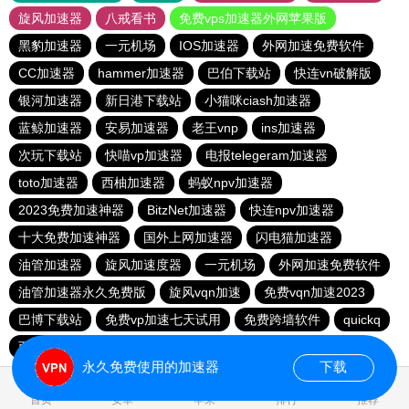
旋风加速器
八戒看书
免费vps加速器外网苹果版
黑豹加速器
一元机场
IOS加速器
外网加速免费软件
CC加速器
hammer加速器
巴伯下载站
快连vn破解版
银河加速器
新日港下载站
小猫咪ciash加速器
蓝鲸加速器
安易加速器
老王vnp
ins加速器
次玩下载站
快喵vp加速器
电报telegeram加速器
toto加速器
西柚加速器
蚂蚁npv加速器
2023免费加速神器
BitzNet加速器
快连npv加速器
十大免费加速神器
国外上网加速器
闪电猫加速器
油管加速器
旋风加速度器
一元机场
外网加速免费软件
油管加速器永久免费版
旋风vqn加速
免费vqn加速2023
巴博下载站
免费vp加速七天试用
免费跨墙软件
quickq
西柚加速器
胜春下载站
永久免费使用的加速器
下载
1.483978s
首页
安卓
苹果
排行
推荐