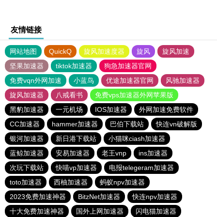
友情链接
网站地图
QuickQ
旋风加速度器
旋风
旋风加速
坚果加速器
tiktok加速器
狗急加速器官网
免费vqn外网加速
小蓝鸟
优途加速器官网
风驰加速器
旋风加速器
八戒看书
免费vps加速器外网苹果版
黑豹加速器
一元机场
IOS加速器
外网加速免费软件
CC加速器
hammer加速器
巴伯下载站
快连vn破解版
银河加速器
新日港下载站
小猫咪ciash加速器
蓝鲸加速器
安易加速器
老王vnp
ins加速器
次玩下载站
快喵vp加速器
电报telegeram加速器
toto加速器
西柚加速器
蚂蚁npv加速器
2023免费加速神器
BitzNet加速器
快连npv加速器
十大免费加速神器
国外上网加速器
闪电猫加速器