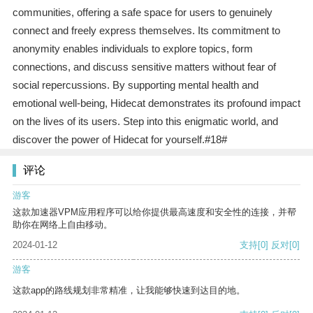
communities, offering a safe space for users to genuinely
connect and freely express themselves. Its commitment to
anonymity enables individuals to explore topics, form
connections, and discuss sensitive matters without fear of
social repercussions. By supporting mental health and
emotional well-being, Hidecat demonstrates its profound impact
on the lives of its users. Step into this enigmatic world, and
discover the power of Hidecat for yourself.#18#
评论
游客
这款加速器VPM应用程序可以给你提供最高速度和安全性的连接，并帮
助你在网络上自由移动。
2024-01-12
支持
[0]
反对
[0]
游客
这款app的路线规划非常精准，让我能够快速到达目的地。