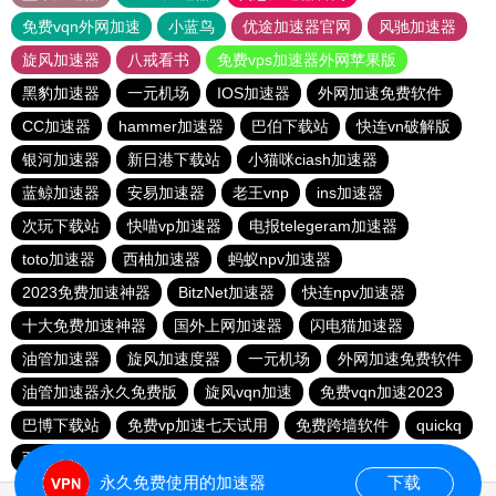
免费vqn外网加速
小蓝鸟
优途加速器官网
风驰加速器
旋风加速器
八戒看书
免费vps加速器外网苹果版
黑豹加速器
一元机场
IOS加速器
外网加速免费软件
CC加速器
hammer加速器
巴伯下载站
快连vn破解版
银河加速器
新日港下载站
小猫咪ciash加速器
蓝鲸加速器
安易加速器
老王vnp
ins加速器
次玩下载站
快喵vp加速器
电报telegeram加速器
toto加速器
西柚加速器
蚂蚁npv加速器
2023免费加速神器
BitzNet加速器
快连npv加速器
十大免费加速神器
国外上网加速器
闪电猫加速器
油管加速器
旋风加速度器
一元机场
外网加速免费软件
油管加速器永久免费版
旋风vqn加速
免费vqn加速2023
巴博下载站
免费vp加速七天试用
免费跨墙软件
quickq
西柚加速器
胜春下载站
永久免费使用的加速器
下载