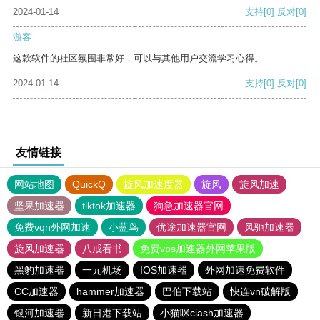
2024-01-14
支持
[0]
反对
[0]
游客
这款软件的社区氛围非常好，可以与其他用户交流学习心得。
2024-01-14
支持
[0]
反对
[0]
友情链接
网站地图
QuickQ
旋风加速度器
旋风
旋风加速
坚果加速器
tiktok加速器
狗急加速器官网
免费vqn外网加速
小蓝鸟
优途加速器官网
风驰加速器
旋风加速器
八戒看书
免费vps加速器外网苹果版
黑豹加速器
一元机场
IOS加速器
外网加速免费软件
CC加速器
hammer加速器
巴伯下载站
快连vn破解版
银河加速器
新日港下载站
小猫咪ciash加速器