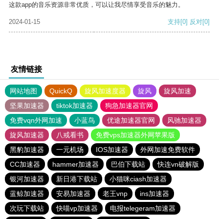
这款app的音乐资源非常优质，可以让我尽情享受音乐的魅力。
2024-01-15
支持
[0]
反对
[0]
友情链接
网站地图
QuickQ
旋风加速度器
旋风
旋风加速
坚果加速器
tiktok加速器
狗急加速器官网
免费vqn外网加速
小蓝鸟
优途加速器官网
风驰加速器
旋风加速器
八戒看书
免费vps加速器外网苹果版
黑豹加速器
一元机场
IOS加速器
外网加速免费软件
CC加速器
hammer加速器
巴伯下载站
快连vn破解版
银河加速器
新日港下载站
小猫咪ciash加速器
蓝鲸加速器
安易加速器
老王vnp
ins加速器
次玩下载站
快喵vp加速器
电报telegeram加速器