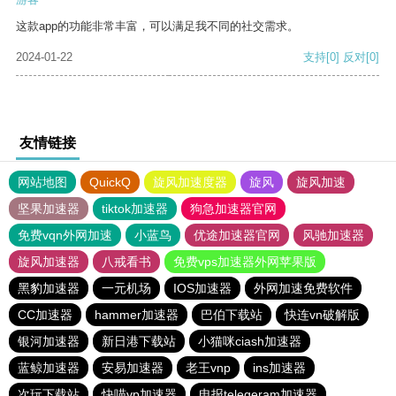
这款app的功能非常丰富，可以满足我不同的社交需求。
2024-01-22
支持
[0]
反对
[0]
友情链接
网站地图
QuickQ
旋风加速度器
旋风
旋风加速
坚果加速器
tiktok加速器
狗急加速器官网
免费vqn外网加速
小蓝鸟
优途加速器官网
风驰加速器
旋风加速器
八戒看书
免费vps加速器外网苹果版
黑豹加速器
一元机场
IOS加速器
外网加速免费软件
CC加速器
hammer加速器
巴伯下载站
快连vn破解版
银河加速器
新日港下载站
小猫咪ciash加速器
蓝鲸加速器
安易加速器
老王vnp
ins加速器
次玩下载站
快喵vp加速器
电报telegeram加速器