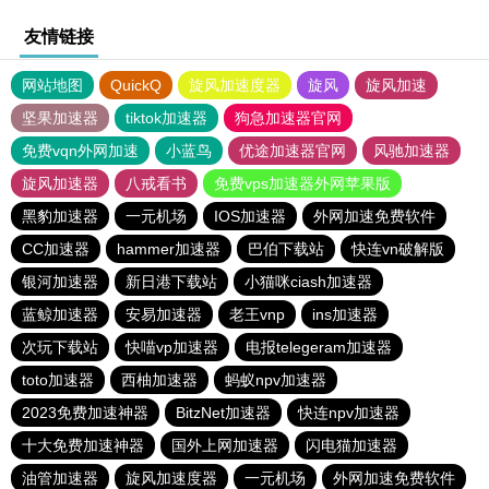
友情链接
网站地图
QuickQ
旋风加速度器
旋风
旋风加速
坚果加速器
tiktok加速器
狗急加速器官网
免费vqn外网加速
小蓝鸟
优途加速器官网
风驰加速器
旋风加速器
八戒看书
免费vps加速器外网苹果版
黑豹加速器
一元机场
IOS加速器
外网加速免费软件
CC加速器
hammer加速器
巴伯下载站
快连vn破解版
银河加速器
新日港下载站
小猫咪ciash加速器
蓝鲸加速器
安易加速器
老王vnp
ins加速器
次玩下载站
快喵vp加速器
电报telegeram加速器
toto加速器
西柚加速器
蚂蚁npv加速器
2023免费加速神器
BitzNet加速器
快连npv加速器
十大免费加速神器
国外上网加速器
闪电猫加速器
油管加速器
旋风加速度器
一元机场
外网加速免费软件