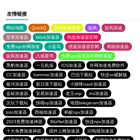
友情链接
网站地图
QuickQ
旋风加速度器
旋风
旋风加速
坚果加速器
tiktok加速器
狗急加速器官网
免费vqn外网加速
小蓝鸟
优途加速器官网
风驰加速器
旋风加速器
八戒看书
免费vps加速器外网苹果版
黑豹加速器
一元机场
IOS加速器
外网加速免费软件
CC加速器
hammer加速器
巴伯下载站
快连vn破解版
银河加速器
新日港下载站
小猫咪ciash加速器
蓝鲸加速器
安易加速器
老王vnp
ins加速器
次玩下载站
快喵vp加速器
电报telegeram加速器
toto加速器
西柚加速器
蚂蚁npv加速器
2023免费加速神器
BitzNet加速器
快连npv加速器
十大免费加速神器
国外上网加速器
闪电猫加速器