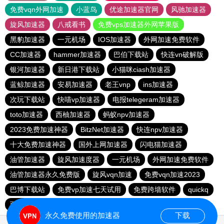
免费vqn外网加速
小蓝鸟
优途加速器官网
风驰加速器
旋风加速器
八戒看书
免费vps加速器外网苹果版
黑豹加速器
一元机场
IOS加速器
外网加速免费软件
CC加速器
hammer加速器
巴伯下载站
快连vn破解版
银河加速器
新日港下载站
小猫咪ciash加速器
蓝鲸加速器
安易加速器
老王vnp
ins加速器
次玩下载站
快喵vp加速器
电报telegeram加速器
toto加速器
西柚加速器
蚂蚁npv加速器
2023免费加速神器
BitzNet加速器
快连npv加速器
十大免费加速神器
国外上网加速器
闪电猫加速器
油管加速器
旋风加速度器
一元机场
外网加速免费软件
油管加速器永久免费版
旋风vqn加速
免费vqn加速2023
巴博下载站
免费vp加速七天试用
免费跨墙软件
quickq
西柚加速器
胜春下载站
永久免费使用的加速器
下载