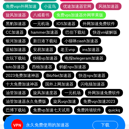
免费vqn外网加速
小蓝鸟
优途加速器官网
风驰加速器
旋风加速器
八戒看书
免费vps加速器外网苹果版
黑豹加速器
一元机场
IOS加速器
外网加速免费软件
CC加速器
hammer加速器
巴伯下载站
快连vn破解版
银河加速器
新日港下载站
小猫咪ciash加速器
蓝鲸加速器
安易加速器
老王vnp
ins加速器
次玩下载站
快喵vp加速器
电报telegeram加速器
toto加速器
西柚加速器
蚂蚁npv加速器
2023免费加速神器
BitzNet加速器
快连npv加速器
十大免费加速神器
国外上网加速器
闪电猫加速器
油管加速器
旋风加速度器
一元机场
外网加速免费软件
油管加速器永久免费版
旋风vqn加速
免费vqn加速2023
巴博下载站
免费vp加速七天试用
免费跨墙软件
quickq
西柚加速器
胜春下载站
永久免费使用的加速器
下载