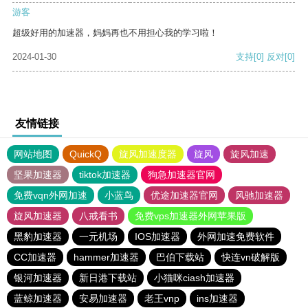
游客
超级好用的加速器，妈妈再也不用担心我的学习啦！
2024-01-30
支持
[0]
反对
[0]
友情链接
网站地图
QuickQ
旋风加速度器
旋风
旋风加速
坚果加速器
tiktok加速器
狗急加速器官网
免费vqn外网加速
小蓝鸟
优途加速器官网
风驰加速器
旋风加速器
八戒看书
免费vps加速器外网苹果版
黑豹加速器
一元机场
IOS加速器
外网加速免费软件
CC加速器
hammer加速器
巴伯下载站
快连vn破解版
银河加速器
新日港下载站
小猫咪ciash加速器
蓝鲸加速器
安易加速器
老王vnp
ins加速器