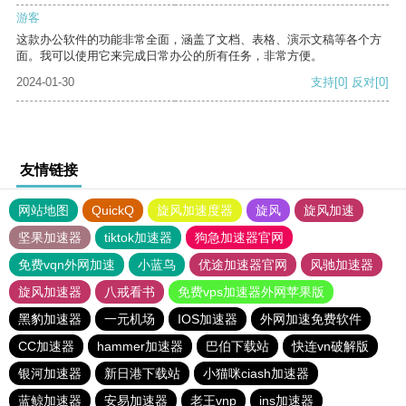
游客
这款办公软件的功能非常全面，涵盖了文档、表格、演示文稿等各个方
面。我可以使用它来完成日常办公的所有任务，非常方便。
2024-01-30
支持
[0]
反对
[0]
友情链接
网站地图
QuickQ
旋风加速度器
旋风
旋风加速
坚果加速器
tiktok加速器
狗急加速器官网
免费vqn外网加速
小蓝鸟
优途加速器官网
风驰加速器
旋风加速器
八戒看书
免费vps加速器外网苹果版
黑豹加速器
一元机场
IOS加速器
外网加速免费软件
CC加速器
hammer加速器
巴伯下载站
快连vn破解版
银河加速器
新日港下载站
小猫咪ciash加速器
蓝鲸加速器
安易加速器
老王vnp
ins加速器