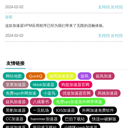
2024-02-02
支持
[0]
反对
[0]
游客
这款加速器VPM应用程序已经为我们带来了无限的流畅体验。
2024-02-02
支持
[0]
反对
[0]
友情链接
网站地图
QuickQ
旋风加速度器
旋风
旋风加速
坚果加速器
tiktok加速器
狗急加速器官网
免费vqn外网加速
小蓝鸟
优途加速器官网
风驰加速器
旋风加速器
八戒看书
免费vps加速器外网苹果版
黑豹加速器
一元机场
IOS加速器
外网加速免费软件
CC加速器
hammer加速器
巴伯下载站
快连vn破解版
银河加速器
新日港下载站
小猫咪ciash加速器