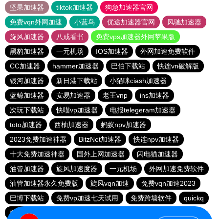
坚果加速器
tiktok加速器
狗急加速器官网
免费vqn外网加速
小蓝鸟
优途加速器官网
风驰加速器
旋风加速器
八戒看书
免费vps加速器外网苹果版
黑豹加速器
一元机场
IOS加速器
外网加速免费软件
CC加速器
hammer加速器
巴伯下载站
快连vn破解版
银河加速器
新日港下载站
小猫咪ciash加速器
蓝鲸加速器
安易加速器
老王vnp
ins加速器
次玩下载站
快喵vp加速器
电报telegeram加速器
toto加速器
西柚加速器
蚂蚁npv加速器
2023免费加速神器
BitzNet加速器
快连npv加速器
十大免费加速神器
国外上网加速器
闪电猫加速器
油管加速器
旋风加速度器
一元机场
外网加速免费软件
油管加速器永久免费版
旋风vqn加速
免费vqn加速2023
巴博下载站
免费vp加速七天试用
免费跨墙软件
quickq
西柚加速器
胜春下载站