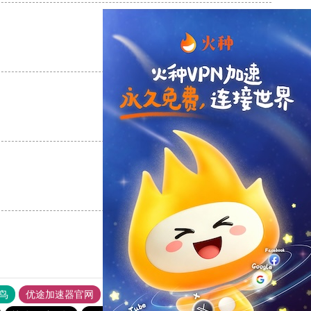
支持
[0]
反对
[0]
支持
[0]
反对
[0]
支持
[0]
反对
[0]
鸟
优途加速器官网
风驰加速器
旋风加速器
八戒看书