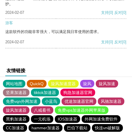
护。
2024-02-07
支持
[0]
反对
[0]
游客
这款软件的功能非常强大，可以满足我日常使用的需求。
2024-02-07
支持
[0]
反对
[0]
友情链接
网站地图
QuickQ
旋风加速度器
旋风
旋风加速
坚果加速器
tiktok加速器
狗急加速器官网
免费vqn外网加速
小蓝鸟
优途加速器官网
风驰加速器
旋风加速器
八戒看书
免费vps加速器外网苹果版
黑豹加速器
一元机场
IOS加速器
外网加速免费软件
CC加速器
hammer加速器
巴伯下载站
快连vn破解版