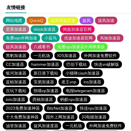
友情链接
网站地图
QuickQ
旋风加速度器
旋风
旋风加速
坚果加速器
tiktok加速器
狗急加速器官网
免费vqn外网加速
小蓝鸟
优途加速器官网
风驰加速器
旋风加速器
八戒看书
免费vps加速器外网苹果版
黑豹加速器
一元机场
IOS加速器
外网加速免费软件
CC加速器
hammer加速器
巴伯下载站
快连vn破解版
银河加速器
新日港下载站
小猫咪ciash加速器
蓝鲸加速器
安易加速器
老王vnp
ins加速器
次玩下载站
快喵vp加速器
电报telegeram加速器
toto加速器
西柚加速器
蚂蚁npv加速器
2023免费加速神器
BitzNet加速器
快连npv加速器
十大免费加速神器
国外上网加速器
闪电猫加速器
油管加速器
旋风加速度器
一元机场
外网加速免费软件